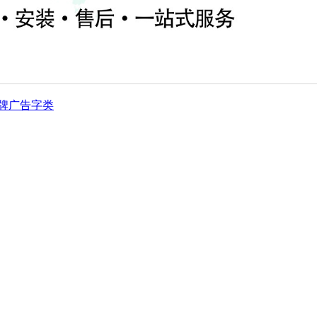
牌
广告字类