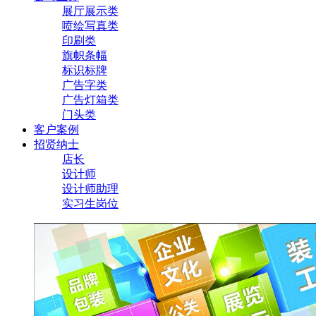
展厅展示类
喷绘写真类
印刷类
旗帜条幅
标识标牌
广告字类
广告灯箱类
门头类
客户案例
招贤纳士
店长
设计师
设计师助理
实习生岗位