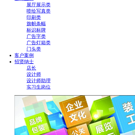
展厅展示类
喷绘写真类
印刷类
旗帜条幅
标识标牌
广告字类
广告灯箱类
门头类
客户案例
招贤纳士
店长
设计师
设计师助理
实习生岗位