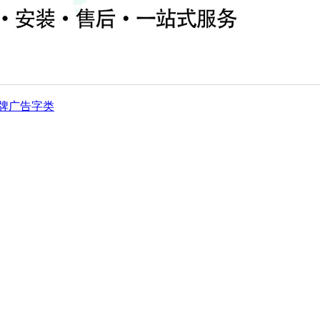
牌
广告字类