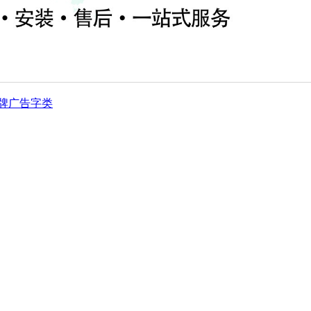
牌
广告字类