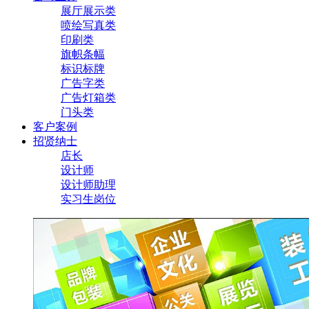
展厅展示类
喷绘写真类
印刷类
旗帜条幅
标识标牌
广告字类
广告灯箱类
门头类
客户案例
招贤纳士
店长
设计师
设计师助理
实习生岗位