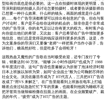
型绘画功底也是很必要的。这一点在拍摄时体现的更明显，当
导演和剧组的拍摄人员讨论怎要拍摄时，或者要告诉摄影师自
己想要一种什么效果、什么样的镜头，画面的感觉是什么样
的……每个广告导演都希望可以排出有创意的广告，但在与客
户讨论时，客户是不会给你这样的机会的，除非你是个非常成
功的广告导演，你的名气足以让你有更大的权力。有时客户会
向你提出他们的希望，又比如：客户总希望在广告中增加更多
地信息，他们总是觉得花的钱应该得到更多的东西，这是，作
为文案身份的导演们又要像“老师”一样把客户当作小孩子，告
诉他们，糖虽然好吃，但是吃多了会得蛀牙！
这既热血又魔性的广告歌在当时极受欢迎，还专门发行了专
辑，销量达到 60 万张。“能够 24 小时作战吗?”也成为了 1988
年年度流行语。这句广告语也普遍被认为折射了泡沫经济时期
日本上班族以加班为荣，如同“企业战士”般为公司鞠躬尽瘁的
社会文化。演员佐藤浩市成为了 HT代言人，三共把HT广告语
改成了“用VS 来解乏”。在广告里能看到上班族在电车上打瞌
睡差点坐过站急急忙忙下车的景象，也能看到他因为睡眠不足
把牙签筒当做辣椒粉撒在拉面上的画面。在企业频繁破产、裁
员的年代，“疲劳”成为了HT广告的主题。