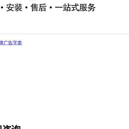
牌
广告字类