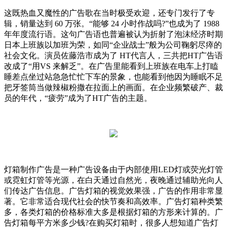
这既热血又魔性的广告歌在当时极受欢迎，还专门发行了专
辑，销量达到 60 万张。“能够 24 小时作战吗?”也成为了 1988
年年度流行语。这句广告语也普遍被认为折射了泡沫经济时期
日本上班族以加班为荣，如同“企业战士”般为公司鞠躬尽瘁的
社会文化。演员佐藤浩市成为了 HT代言人，三共把HT广告语
改成了“用VS 来解乏”。在广告里能看到上班族在电车上打瞌
睡差点坐过站急急忙忙下车的景象，也能看到他因为睡眠不足
把牙签筒当做辣椒粉撒在拉面上的画面。在企业频繁破产、裁
员的年代，“疲劳”成为了HT广告的主题。
灯箱制作广告是一种广告设备由于内部使用LED灯或荧光灯管
或霓虹灯管等光源，在白天通过自然光，夜晚通过辅助光向人
们传达广告信息。广告灯箱的视觉效果强，广告的作用非常显
著。它非常适合现代社会的快节奏和高效率。广告灯箱种类繁
多，各类灯箱的价格标准大多是根据灯箱的方形来计算的。广
告灯箱每平方米多少钱?在购买灯箱时，很多人想知道广告灯