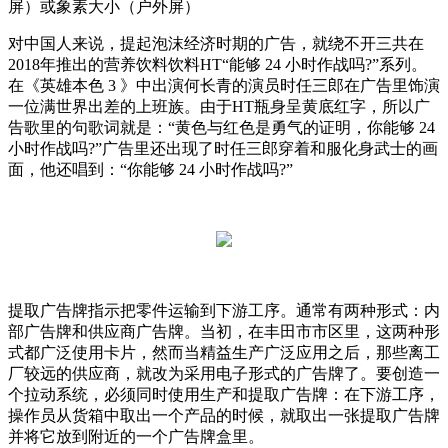
屏）或象素大小（户外屏）
对中国人来说，提起泡沫经济时期的广告，就绕不开三共在
2018年推出的营养饮料饮料HT“能够 24 小时作战吗?”系列。
在《英雄本色 3 》中出演何长青的演员时任三郎在广告里饰演
一位满世界出差的上班族。由于HT瓶身呈黄底红字，所以广
告歌里的句歌词就是：“黄色与红色是勇气的证明，你能够 24
小时作战吗?”广告里还出现了时任三郎穿着和服化身武士的画
面，他还唱到：“你能够 24 小时作战吗?”
提取广告牌指示把零件运输到下游工序。通常有两种形式：内
部广告牌和供应商广告牌。当初，在丰田市市区里，这两种形
式都广泛使用卡片，然而当精益生产广泛应用之后，那些离工
厂较远的供应商，就改为采用电子形式的广告牌了。要创造一
个拉动系统，必须同时使用生产和提取广告牌：在下游工序，
操作员从货箱中取出一个产品的时候，就取出一张提取广告牌
并将它放到附近的一个广告牌盒里。