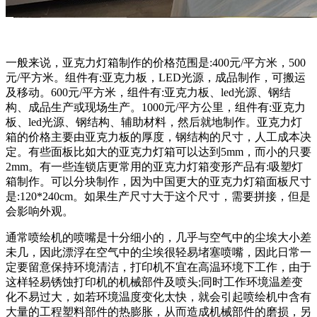
一般来说，亚克力灯箱制作的价格范围是:400元/平方米，500
元/平方米。组件有:亚克力板，LED光源，成品制作，可搬运
及移动。600元/平方米，组件有:亚克力板、led光源、钢结
构、成品生产或现场生产。1000元/平方公里，组件有:亚克力
板、led光源、钢结构、辅助材料，然后就地制作。亚克力灯
箱的价格主要由亚克力板的厚度，钢结构的尺寸，人工成本决
定。有些面板比如大的亚克力灯箱可以达到5mm，而小的只要
2mm。有一些连锁店更常用的亚克力灯箱变形产品有:吸塑灯
箱制作。可以分块制作，因为中国更大的亚克力灯箱面板尺寸
是:120*240cm。如果生产尺寸大于这个尺寸，需要拼接，但是
会影响外观。
通常喷绘机的喷嘴是十分细小的，几乎与空气中的尘埃大小差
未几，因此漂浮在空气中的尘埃很轻易堵塞喷嘴，因此日常一
定要留意保持环境清洁，打印机不宜在高温环境下工作，由于
这样轻易锈蚀打印机的机械部件及喷头;同时工作环境温差变
化不易过大，如若环境温度变化太快，就会引起喷绘机中含有
大量的工程塑料部件的热膨胀，从而造成机械部件的磨损，另