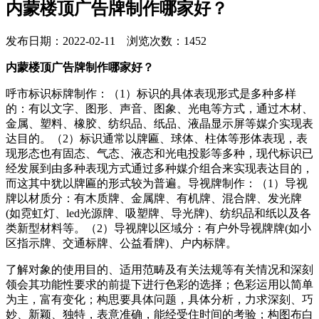
内蒙楼顶广告牌制作哪家好？
发布日期：2022-02-11 浏览次数：1452
内蒙楼顶广告牌制作哪家好？
呼市标识标牌制作：（1）标识的具体表现形式是多种多样
的：有以文字、图形、声音、图象、光电等方式，通过木材、
金属、塑料、橡胶、纺织品、纸品、液晶显示屏等媒介实现表
达目的。（2）标识通常以牌匾、球体、柱体等形体表现，表
现形态也有固态、气态、液态和光电投影等多种，现代标识已
经发展到由多种表现方式通过多种媒介组合来实现表达目的，
而这其中犹以牌匾的形式较为普遍。导视牌制作：（1）导视
牌以材质分：有木质牌、金属牌、有机牌、混合牌、发光牌
(如霓虹灯、led光源牌、吸塑牌、导光牌)、纺织品和纸以及各
类新型材料等。（2）导视牌以区域分：有户外导视牌牌(如小
区指示牌、交通标牌、公益看牌)、户内标牌。
了解对象的使用目的、适用范畴及有关法规等有关情况和深刻
领会其功能性要求的前提下进行色彩的选择；色彩运用以简单
为主，富有变化；构思要具体问题，具体分析，力求深刻、巧
妙、新颖、独特，表意准确，能经受住时间的考验；构图布白