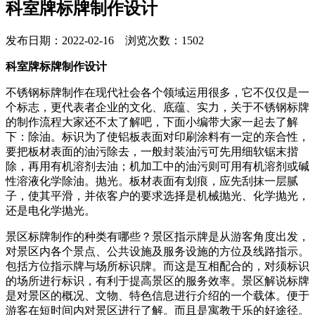
科室牌标牌制作设计
发布日期：2022-02-16 浏览次数：1502
科室牌标牌制作设计
不锈钢标牌制作在现代社会各个领域运用很多，它不仅仅是一
个标志，更代表者企业的文化、底蕴、实力，关于不锈钢标牌
的制作流程大家还不太了解吧，下面小编带大家一起去了解
下：除油。标识为了使铝板表面对印刷涂料有一定的亲合性，
要把板材表面的油污除去，一般封装油污可先用细软锯末揩
除，再用有机溶剂去油；机加工中的油污则可用有机溶剂或碱
性溶液化学除油。抛光。板材表面有划痕，应先刮抹一层腻
子，使其平滑，并依客户的要求选择是机械抛光、化学抛光，
还是电化学抛光。
景区标牌制作的种类有哪些？景区指示牌是从游客角度出发，
对景区内各个景点、公共设施及服务设施的方位及线路指示。
包括方位指示牌与场所标识牌。而这是互相配合的，对须标识
的场所进行标识，有利于提高景区的服务效率。景区解说标牌
是对景区的概况、文物、特色信息进行介绍的一个载体。便于
游客在短时间内对景区进行了解。而且是寓教于乐的好途径。