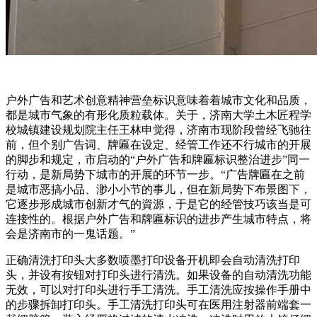
户外广告和艺术创意精神营垒标识意味着着城市文化和品质，
都是城市气象的有形化质粒载体。关于，济南大学土木匠程学
校城镇建设规划院主任王林申觉得，济南市现阶段曾经飞驰往
前，但个别广告词、牌匾在设定、经管工作还不行城市的开展
的脚步和规定，市启动的“户外广告和牌匾标识整治进步”同一
行动，是新局势下城市的开展的环节一步。“广告牌匾在之前
是城市恶搞小品、渺小小节的事儿，但在新局势下布景图下，
它逐步形成城市创新才气的資源，于是它的经管技巧该当是可
连接性的。根据户外广告和牌匾标识的进步产生城市特点，将
会是济南市的一鬼话题。”
正确清洗打印头大多数喷墨打印设备开机即会自动清洗打印
头，并设有按钮对打印头进行清洗。如果设备的自动清洗功能
无效，可以对打印头进行手工清洗。手工清洗应按操作手册中
的步骤拆卸打印头。手工清洗打印头可在医用注射器前端套一