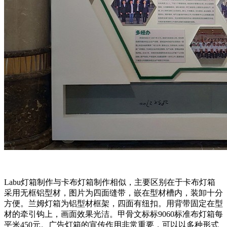
Labu灯箱制作与卡布灯箱制作相似，主要区别在于卡布灯箱
采用无框铝型材，图片为四面缝带，嵌在型材槽内，装卸十分
方便。兰姆灯箱为铝型材框架，四面有纽扣。用背带固定在型
材的牵引钩上，画面效果光洁。甲骨文标标9060标准布灯箱每
平米450元。广告灯箱的宣传作用非常重要，可以以多种形式