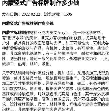
内蒙竖式广告标牌制作多少钱
发布日期：2022-02-22 浏览次数：1506
内蒙竖式广告标牌制作多少钱
内蒙古标牌制作
材料亚克力英文Acrylic，是一种化学材料，
有“塑胶水晶”的美誉。亚克力有极/佳的耐候性，尤其适用于
户外，兼具良好的表面硬度与光泽，加工可塑性大，可制成各
种所需要的形状与产品。有机片，比较薄，有可塑性。质轻价
廉，具优良的电绝缘性，有一定的抗冲击性、耐候性和耐老化
性，透光性好，能耐一般的化学腐蚀，价格较亚克力低，可机
械加工、热弯、丝印、吸塑。
关于不锈钢标牌制作流程分析，机加成型。采用机加工成型后
喷漆，使其安装尺寸统一规范且可批量生产。仪器喷漆面板的
加工对尺寸要求较严格，需要有经验的钳、铣工，有条件的可
采用数控钻床。喷面漆。根据客户的要求，喷涂相应颜色的氨
基漆或丙烯酸色漆。对浅颜色漆尤其是白色漆，其干燥温度和
干燥时间应严格掌握，否则白色漆泛黄。另外可根据客户的需
求，设计标牌图纸，尺寸，材料厚度，焊接或牟定等位置的标
识牌上，具体要求还需要与客户详细沟通。