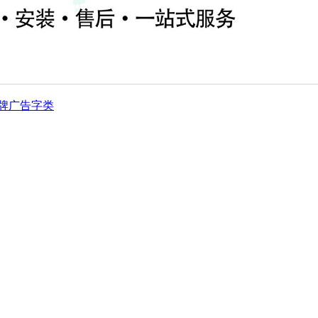
牌
广告字类