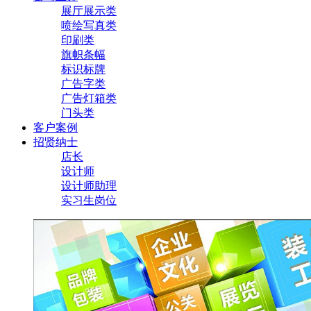
展厅展示类
喷绘写真类
印刷类
旗帜条幅
标识标牌
广告字类
广告灯箱类
门头类
客户案例
招贤纳士
店长
设计师
设计师助理
实习生岗位