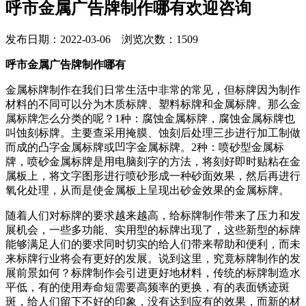
呼市金属广告牌制作哪有欢迎咨询
发布日期：2022-03-06 浏览次数：1509
呼市金属广告牌制作哪有
金属标牌制作在我们日常生活中非常的常见，但标牌因为制作
材料的不同可以分为木质标牌、塑料标牌和金属标牌。那么金
属标牌怎么分类的呢？1种：腐蚀金属标牌，腐蚀金属标牌也
叫蚀刻标牌。主要查采用掩膜、蚀刻后处理三步进行加工制做
而成的凸字金属标牌或凹字金属标牌。2种：喷砂型金属标
牌，喷砂金属标牌是用电脑刻字的方法，将刻好即时贴粘在金
属板上，将文字图形进行喷砂形成一种砂面效果，然后再进行
氧化处理，从而是使金属板上呈现出砂金效果的金属标牌。
随着人们对标牌的要求越来越高，给标牌制作带来了压力和发
展机会，一些多功能、实用型的标牌出现了，这些新型的标牌
能够满足人们的要求同时切实的给人们带来帮助和便利，而未
来标牌行业将会有更好的发展。说到这里，究竟标牌制作的发
展前景如何？标牌制作会引进更好地材料，传统的标牌制造水
平低，有的使用寿命短需要高频率的更换，有的表面锈迹斑
斑，给人们留下不好的印象，没有达到应有的效果，而新的材