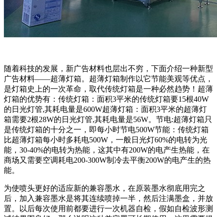
随着科技的发展，新广告材料也层出不穷，下面介绍一种新型
广告材料——超薄灯箱。超薄灯箱制作以它节能美观等优点，
是灯箱史上的一次革命，取代传统灯箱是一种必然趋势！超薄
灯箱的优势有：传统灯箱：面积3平米的传统灯箱要15根40W
的日光灯管,其耗电量是600W超薄灯箱：面积3平米的超薄灯
箱需要2根28W的日光灯管,其耗电量是56W。节电:超薄灯箱只
是传统灯箱的十分之一，即每小时节电500W节能：传统灯箱
比超薄灯箱每小时多耗电500W，一般日光灯60%的电转为光
能，30-40%的电转为热能，这其中有200W的电产生热能，在
商场又需要空调耗电200-300W制冷去平衡200W的电产生的热
能。
为使喷头更好的适应新的兼容墨水，在原装墨水彻底用完之
后，加入兼容墨水是将其连续喷掉一半，然后注满墨盒，并放
置。以后每次使用前都要进行一次机器自检，假如自检波形测