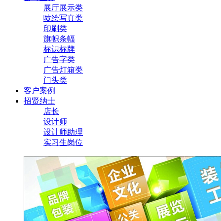
展厅展示类
喷绘写真类
印刷类
旗帜条幅
标识标牌
广告字类
广告灯箱类
门头类
客户案例
招贤纳士
店长
设计师
设计师助理
实习生岗位