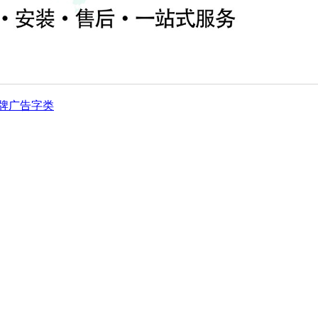
牌
广告字类