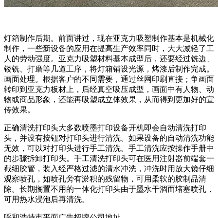
灯箱制作后期。前面讲过，现在亚克力吸塑制作基本是机械化
制作，一些新设备的应用在提高生产效率同时，大大减轻了工
人的劳动强度。亚克力吸塑材料基本成型后，还要经过铣边、
镂铣、打磨等几道工序，将灯箱铺设光源，烤漆后制作完成。
画面处理。根据客户的不同需要，通过丝网印刷直接；争画面
转印到亚克力板材上，后经真空吸压成型，画面中有人物、动
物或商品形象，还能再吸塑成立体效果，从而得到更加好的宣
传效果。
正确清洗打印头大多数喷墨打印设备开机即会自动清洗打印
头，并设有按钮对打印头进行清洗。如果设备的自动清洗功能
无效，可以对打印头进行手工清洗。手工清洗应按操作手册中
的步骤拆卸打印头。手工清洗打印头可在医用注射器前端套一
截细胶管，装入经严格过滤的清水冲洗，冲洗时用放大镜仔细
观察喷孔，如喷孔旁有淤积的残留物，可用柔软的胶制品清
除。长期搁置不用的一体化打印头由于墨水干涸而堵塞喷孔，
可用热水浸泡后再清洗。
呼和浩特市平面广告招牌公司地址