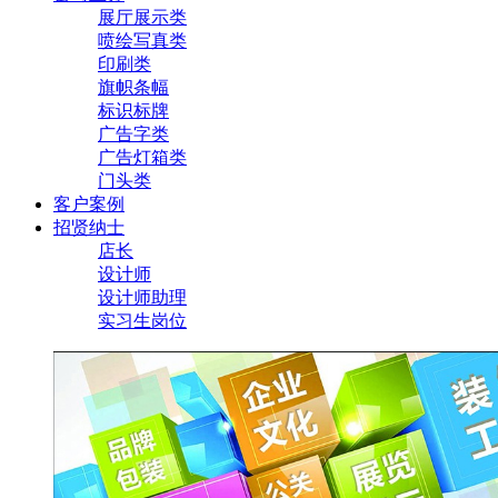
展厅展示类
喷绘写真类
印刷类
旗帜条幅
标识标牌
广告字类
广告灯箱类
门头类
客户案例
招贤纳士
店长
设计师
设计师助理
实习生岗位