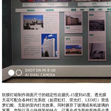
软膜灯箱制作画面尺寸的稳定性在摄氏-15度到45度。透光膜
天花可配合各种灯光系统（如霓虹灯、荧光灯、LED灯）营造
梦幻般、无影的室内灯光效果。同时摒弃了玻璃或有机玻璃的
笨重，危险以及小块拼装的缺点，已逐步成为新的装饰亮点透