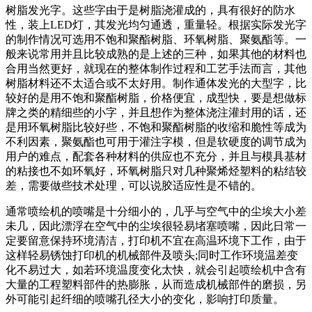
树脂发光字。这些字由于是树脂浇灌成的，具有很好的防水
性，装上LED灯，其发光均匀通透，重量轻。根据实际发光字
的制作情况可选用不饱和聚酯树脂、环氧树脂、聚氨酯等。一
般来说常用并且比较成熟的是上述的三种，如果其他的材料也
合用当然更好，就现在的整体制作过程和工艺手法而言，其他
树脂材料还不太适合或不太好用。制作通体发光的大型字，比
较好的是用不饱和聚酯树脂，价格便宜，成型快，要是想做标
牌之类的精细些的小字，并且想作为整体浇注灌封用的话，还
是用环氧树脂比较好些，不饱和聚酯树脂的收缩和脆性等成为
不利因素，聚氨酯也可用于灌注字模，但是软硬度的调节成为
用户的难点，配套各种材料的供应也不充分，并且与模具基材
的粘接也不如环氧好，环氧树脂只对几种聚烯烃塑料的粘结较
差，需要做些技术处理，可以说胶适应性是不错的。
通常喷绘机的喷嘴是十分细小的，几乎与空气中的尘埃大小差
未几，因此漂浮在空气中的尘埃很轻易堵塞喷嘴，因此日常一
定要留意保持环境清洁，打印机不宜在高温环境下工作，由于
这样轻易锈蚀打印机的机械部件及喷头;同时工作环境温差变
化不易过大，如若环境温度变化太快，就会引起喷绘机中含有
大量的工程塑料部件的热膨胀，从而造成机械部件的磨损，另
外可能引起纤细的喷嘴孔径大小的变化，影响打印质量。