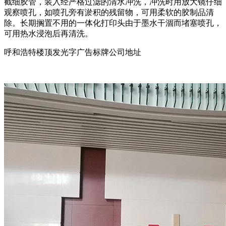
截细胶管，装入经严格过滤的清水冲洗，冲洗时用放大镜仔细
观察喷孔，如喷孔旁有淤积的残留物，可用柔软的胶制品清
除。长期搁置不用的一体化打印头由于墨水干涸而堵塞喷孔，
可用热水浸泡后再清洗。
呼和浩特楼顶发光字广告标牌公司地址