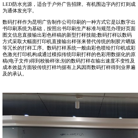
LED防水光源，适合于户外广告招牌。有机围边字内打灯则成
为通体发光字。
数码打样作为昆明广告制作公司印刷的一种方式它是以数字出
书印刷系统为基础，按照出书印刷生产标准与规范办理好页面
图文信息直接输出彩色样稿的新型打样技能;数码打样以数码
方式采取大幅面打印机直接输出样张来替代传统的制胶片晒版
等冗长的打样工序。数码打样系统一般由彩色喷绘打印机或彩
色激光打印机构成通过模拟传统印刷打样的色彩用数据化的原
稿(电子文件)得到校验样张;别的数码打样在输出速度不变性及
成本效益方面较传统打样均据有上风因而数码打样得到业界遍
及的承认。