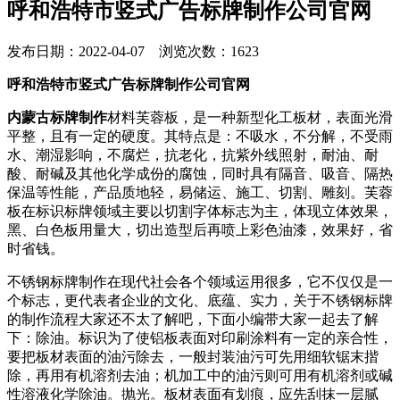
呼和浩特市竖式广告标牌制作公司官网
发布日期：2022-04-07 浏览次数：1623
呼和浩特市竖式广告标牌制作公司官网
内蒙古标牌制作
材料芙蓉板，是一种新型化工板材，表面光滑
平整，且有一定的硬度。其特点是：不吸水，不分解，不受雨
水、潮湿影响，不腐烂，抗老化，抗紫外线照射，耐油、耐
酸、耐碱及其他化学成份的腐蚀，同时具有隔音、吸音、隔热
保温等性能，产品质地轻，易储运、施工、切割、雕刻。芙蓉
板在标识标牌领域主要以切割字体标志为主，体现立体效果，
黑、白色板用量大，切出造型后再喷上彩色油漆，效果好，省
时省钱。
不锈钢标牌制作在现代社会各个领域运用很多，它不仅仅是一
个标志，更代表者企业的文化、底蕴、实力，关于不锈钢标牌
的制作流程大家还不太了解吧，下面小编带大家一起去了解
下：除油。标识为了使铝板表面对印刷涂料有一定的亲合性，
要把板材表面的油污除去，一般封装油污可先用细软锯末揩
除，再用有机溶剂去油；机加工中的油污则可用有机溶剂或碱
性溶液化学除油。抛光。板材表面有划痕，应先刮抹一层腻