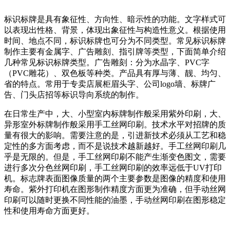
标识标牌是具有象征性、方向性、暗示性的功能。文字样式可
以表现出性格、背景，体现出象征性与构造性意义。根据使用
时间、地点不同，标识标牌也可分为不同类型。常见标识标牌
制作主要有金属字、广告雕刻、指引牌等类型，下面简单介绍
几种常见标识标牌类型。广告雕刻：分为水晶字、PVC字
（PVC雕花）、双色板等种类。产品具有厚与薄、靓、均匀、
省的特点。常用于专卖店展柜眉头字、公司logo墙、标牌广
告、门头店招等标识导向系统的制作。
在日常生产中，大、小型室内标牌制作般采用紫外印刷，大、
异形室外标牌制作般采用手工丝网印刷。技术水平对招牌的质
量有很大的影响。需要注意的是，引进新技术必须从工艺和稳
定性的多方面考虑，而不是说技术越新越好。手工丝网印刷几
乎是无限的。但是，手工丝网印刷不能产生渐变色图文，需要
进行多次分色丝网印刷，手工丝网印刷的效率远低于UV打印
机。标志牌表面图像质量的两个主要参数是图像的精度和使用
寿命。紫外打印机在图形制作精度方面更为准确，但手动丝网
印刷可以随时更换不同性能的油墨，手动丝网印刷在图形稳定
性和使用寿命方面更好。