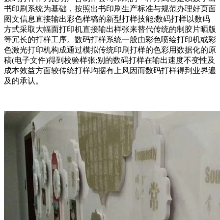
书印刷系统为基础，按照出书印刷生产标准与规范办理好页面
图文信息直接输出彩色样稿的新型打样技能;数码打样以数码
方式采取大幅面打印机直接输出样张来替代传统的制胶片晒版
等冗长的打样工序。数码打样系统一般由彩色喷绘打印机或彩
色激光打印机构成通过模拟传统印刷打样的色彩用数据化的原
稿(电子文件)得到校验样张;别的数码打样在输出速度不变性及
成本效益方面较传统打样均据有上风因而数码打样得到业界遍
及的承认。