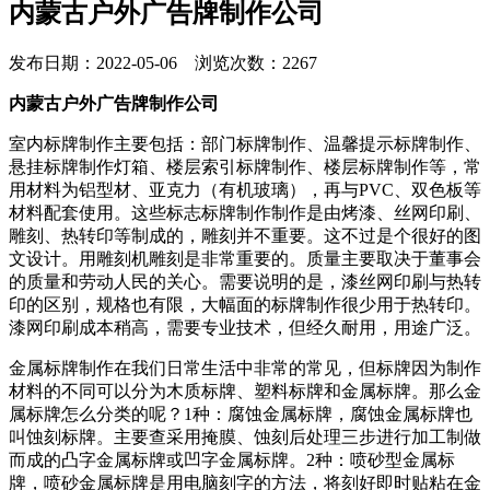
内蒙古户外广告牌制作公司
发布日期：2022-05-06 浏览次数：2267
内蒙古户外广告牌制作公司
室内标牌制作主要包括：部门标牌制作、温馨提示标牌制作、
悬挂标牌制作灯箱、楼层索引标牌制作、楼层标牌制作等，常
用材料为铝型材、亚克力（有机玻璃），再与PVC、双色板等
材料配套使用。这些标志标牌制作制作是由烤漆、丝网印刷、
雕刻、热转印等制成的，雕刻并不重要。这不过是个很好的图
文设计。用雕刻机雕刻是非常重要的。质量主要取决于董事会
的质量和劳动人民的关心。需要说明的是，漆丝网印刷与热转
印的区别，规格也有限，大幅面的标牌制作很少用于热转印。
漆网印刷成本稍高，需要专业技术，但经久耐用，用途广泛。
金属标牌制作在我们日常生活中非常的常见，但标牌因为制作
材料的不同可以分为木质标牌、塑料标牌和金属标牌。那么金
属标牌怎么分类的呢？1种：腐蚀金属标牌，腐蚀金属标牌也
叫蚀刻标牌。主要查采用掩膜、蚀刻后处理三步进行加工制做
而成的凸字金属标牌或凹字金属标牌。2种：喷砂型金属标
牌，喷砂金属标牌是用电脑刻字的方法，将刻好即时贴粘在金