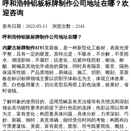
呼和浩特铝板标牌制作公司地址在哪？欢
迎咨询
发布日期：2022-05-11 浏览次数：2141
呼和浩特铝板标牌制作公司地址在哪？
内蒙古标牌制作
材料芙蓉板，是一种新型化工板材，表面光滑
平整，且有一定的硬度。其特点是：不吸水，不分解，不受雨
水、潮湿影响，不腐烂，抗老化，抗紫外线照射，耐油、耐
酸、耐碱及其他化学成份的腐蚀，同时具有隔音、吸音、隔热
保温等性能，产品质地轻，易储运、施工、切割、雕刻。芙蓉
板在标识标牌领域主要以切割字体标志为主，体现立体效果，
黑、白色板用量大，切出造型后再喷上彩色油漆，效果好，省
时省钱。
了解对象的使用目的、适用范畴及有关法规等有关情况和深刻
领会其功能性要求的前提下进行色彩的选择；色彩运用以简单
为主，富有变化；构思要具体问题，具体分析，力求深刻、巧
妙、新颖、独特，表意准确，能经受住时间的考验；构图布白
守黑要凝练、美观、富有新意。图形、符号既要简练、概括，