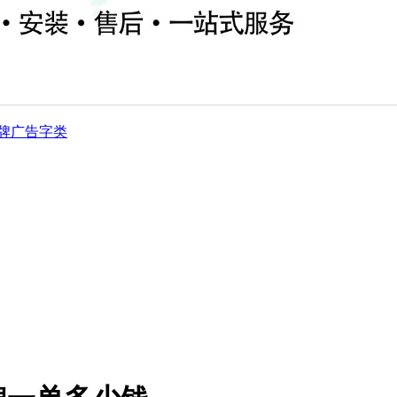
牌
广告字类