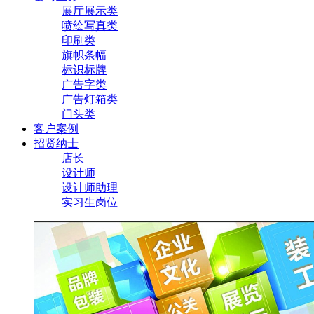
展厅展示类
喷绘写真类
印刷类
旗帜条幅
标识标牌
广告字类
广告灯箱类
门头类
客户案例
招贤纳士
店长
设计师
设计师助理
实习生岗位