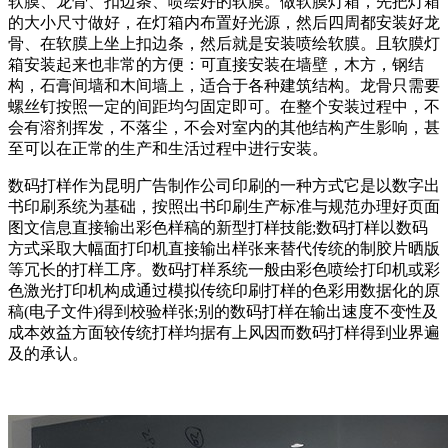
软膜、龙骨、扣边条、喷绘好的软膜。做软膜灯箱，先把灯箱
的大小尺寸做好，在灯箱内布置好光源，然后四周都安装好龙
骨、在软膜上坐上扣边条，然后就是安装喷绘软膜。且软膜灯
箱安装起来也非常的方便：可直接安装在墙壁，木方，钢结
构，石膏间墙和木间墙上，适合于各种建筑结构。龙骨只需要
螺丝钉按照一定的间距均匀固定即可。在整个安装过程中，不
会有溶剂挥发，不落尘，不会对室内的其他结构产生影响，甚
至可以在正常的生产和生活过程中进行安装。
数码打样作为昆明广告制作公司印刷的一种方式它是以数字出
书印刷系统为基础，按照出书印刷生产标准与规范办理好页面
图文信息直接输出彩色样稿的新型打样技能;数码打样以数码
方式采取大幅面打印机直接输出样张来替代传统的制胶片晒版
等冗长的打样工序。数码打样系统一般由彩色喷绘打印机或彩
色激光打印机构成通过模拟传统印刷打样的色彩用数据化的原
稿(电子文件)得到校验样张;别的数码打样在输出速度不变性及
成本效益方面较传统打样均据有上风因而数码打样得到业界遍
及的承认。